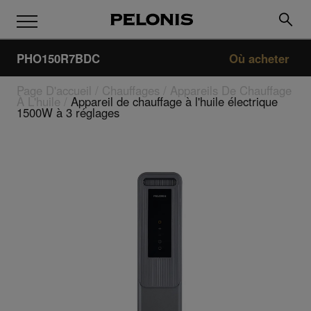
PHO150R7BDC
Où acheter
Page D'accueil
/
Chauffages
/
Appareils De Chauffage
À L'huile
/
Appareil de chauffage à l'huile électrique
1500W à 3 réglages